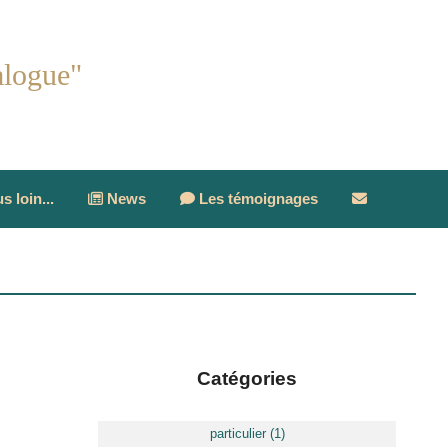
alogue
"
s loin...
News
Les témoignages
Catégories
particulier (1)