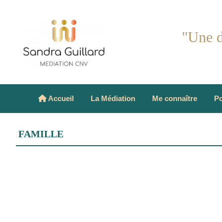
"Une d
Accueil
La Médiation
Me connaître
Po
FAMILLE