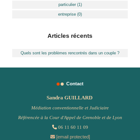
particulier (1)
entreprise (0)
Articles récents
Quels sont les problèmes rencontrés dans un couple ?
Contact


Sandra GUILLARD
Médiation conventionnelle et Judiciaire
Référencée à la Cour d'Appel de Grenoble et de Lyon

06 11 60 11 09
[email protected]
